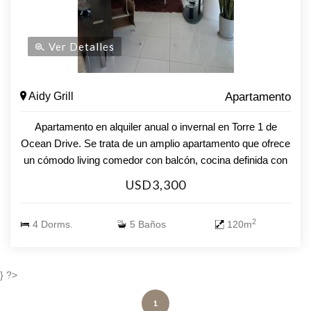
Ver Detalles
Aidy Grill
Apartamento
Apartamento en alquiler anual o invernal en Torre 1 de
Ocean Drive. Se trata de un amplio apartamento que ofrece
un cómodo living comedor con balcón, cocina definida con
terraza lavadero, baño social, 4 dormitorios en suite y
USD3,300
garaje. El edificio posee excelentes amenities, tales como:
servicio de mucama, gimnasio, parrilleros, vigilancia 24 hs,
2
4 Dorms.
5 Baños
120m
piscina abierta y cerrada, entre otros. Alquiler U$S 2300
invernal U$S 3300 anual
} ?>
1